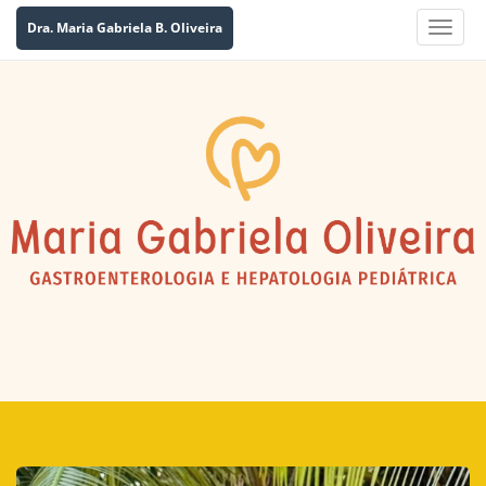
Dra. Maria Gabriela B. Oliveira
Toggle